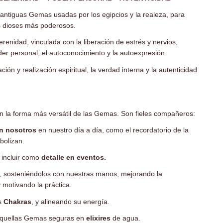
antiguas Gemas usadas por los egipcios y la realeza, para
s dioses más poderosos.
renidad, vinculada con la liberación de estrés y nervios,
oder personal, el autoconocimiento y la autoexpresión.
ación y realización espiritual, la verdad interna y la autenticidad
n la forma más versátil de las Gemas.
Son fieles compañeros:
on nosotros
en nuestro día a día, como el recordatorio de la
bolizan.
o incluir como
detalle en eventos.
, sosteniéndolos con nuestras manos, mejorando la
 motivando la práctica.
os
Chakras
, y alineando su energía.
aquellas Gemas seguras en
elixires
de agua.