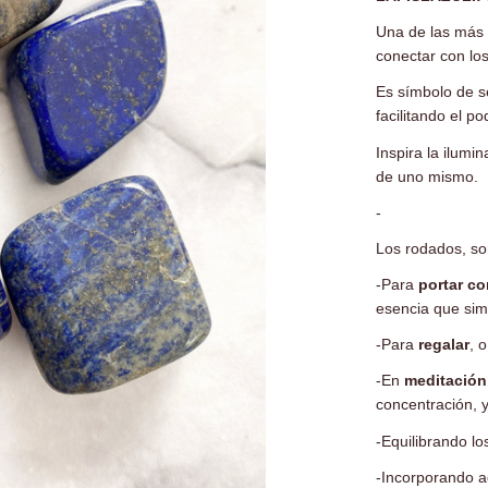
Una de las más 
conectar con lo
Es símbolo de se
facilitando el p
Inspira la ilumin
de uno mismo.
-
Los rodados, so
-Para
portar c
esencia que sim
-Para
regalar
, 
-En
meditación
concentración, y
-Equilibrando l
-Incorporando 