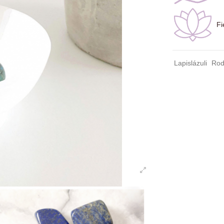
Fi
Lapislázuli
Ro