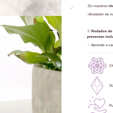
-En nuestros
ri
-Alrededor de n
-
♢
Rodados de 
presentan inclu
♢
Aprende a car
C
S
Pu