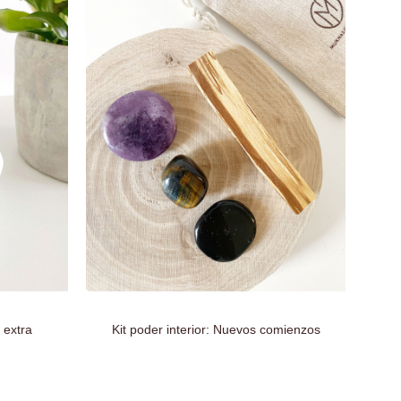
 extra
Kit poder interior: Nuevos comienzos
Rod
(fil