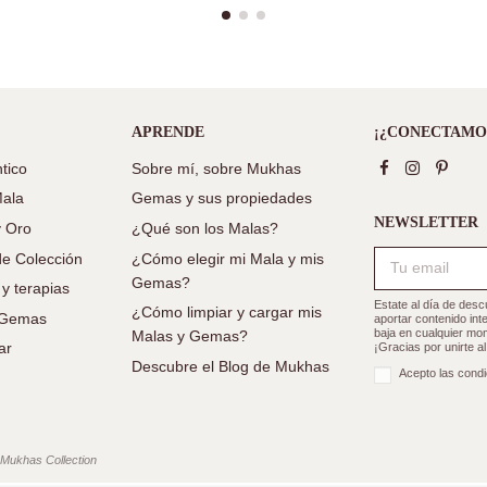
APRENDE
¡¿CONECTAMO
tico
Sobre mí, sobre Mukhas
Mala
Gemas y sus propiedades
NEWSLETTER
y Oro
¿Qué son los Malas?
e Colección
¿Cómo elegir mi Mala y mis
Gemas?
 y terapias
Estate al día de des
¿Cómo limpiar y cargar mis
e Gemas
aportar contenido in
baja en cualquier mom
Malas y Gemas?
ar
¡Gracias por unirte a
Descubre el Blog de Mukhas
Acepto las condi
 Mukhas Collection