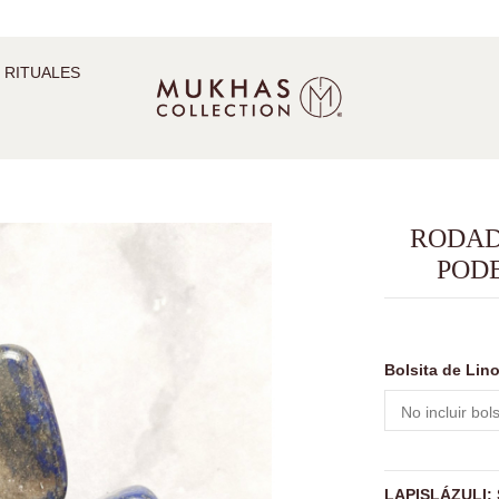
 RITUALES
RODAD
PODE
Bolsita de Lin
LAPISLÁZULI
: