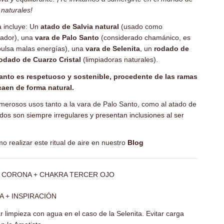
naturales!
za incluye: Un
atado de Salvia natural
(usado como
piador), una
vara de Palo Santo
(considerado chamánico, es
xpulsa malas energías), una
vara de Selenita
, un
rodado de
odado de Cuarzo Cristal
(limpiadoras naturales).
anto es respetuoso y sostenible, procedente de las ramas
caen de forma natural.
erosos usos tanto a la vara de Palo Santo, como al atado de
dos son siempre irregulares y presentan inclusiones al ser
 realizar este ritual de aire en nuestro
Blog
 CORONA + CHAKRA TERCER OJO
 + INSPIRACIÓN
ar limpieza con agua en el caso de la Selenita. Evitar carga