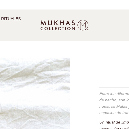
 RITUALES
Entre los difere
de hecho, son l
nuestros Malas y
espacios de tra
Un ritual de lim
motivación posit