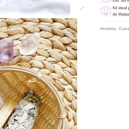
con Sol e
Kit ideal
de Malas
Amatista
Cuarz