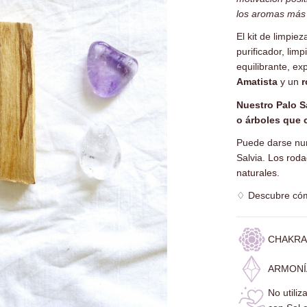
los aromas más 
El kit de limpie
purificador, lim
equilibrante, e
Amatista
y un
r
Nuestro Palo S
o árboles que 
Puede darse num
Salvia.
Los roda
naturales.
♢
Descubre cómo
CHAKRA
ARMONÍA
No utiliz