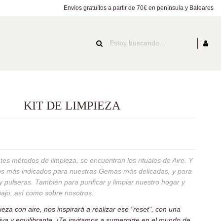
Envíos gratuítos a partir de 70€ en península y Baleares
KIT DE LIMPIEZA
ntes métodos de limpieza, se encuentran los rituales de Aire.
Y
os más indicados para nuestras Gemas más delicadas, y para
 pulseras. También para purificar y limpiar nuestro hogar y
bajo, así como sobre nosotros.
pieza con aire, nos inspirará a realizar ese "reset", con una
iva y equilibrante. ¡Te invitamos a sumergirte en el mundo de