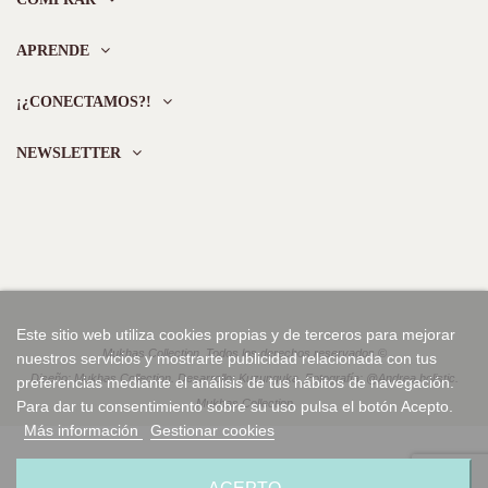
APRENDE
¡¿CONECTAMOS?!
NEWSLETTER
Este sitio web utiliza cookies propias y de terceros para mejorar
Mukhas Collection. Todos los derechos reservados ©
nuestros servicios y mostrarte publicidad relacionada con tus
Diseño: Mukhas Collection. Desarrollo: Kuzunguka. Fotografía: @Andrea.holistic.
preferencias mediante el análisis de tus hábitos de navegación.
Mukhas Collection
Para dar tu consentimiento sobre su uso pulsa el botón Acepto.
Más información
Gestionar cookies