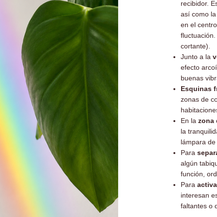
recibidor. 
así como la
en el centr
fluctuación
cortante).
Junto a la
v
efecto arcoí
buenas vibr
Esquinas f
zonas de co
habitacione
En la
zona 
la tranquil
lámpara de 
Para
separ
algún tabiq
función, or
Para
activ
interesan 
faltantes o