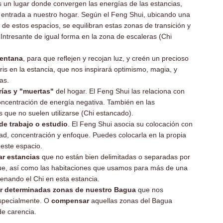
Es un lugar donde convergen las energías de las estancias,
 entrada a nuestro hogar. Según el Feng Shui, ubicando una
o de estos espacios, se equilibran estas zonas de transición y
. Intresante de igual forma en la zona de escaleras (Chi
entana
, para que reflejen y recojan luz, y creén un precioso
ris en la estancia, que nos inspirará optimismo, magia, y
as.
rías y "muertas"
del hogar. El Feng Shui las relaciona con
ncentración de energía negativa. También en las
s que no suelen utilizarse (Chi estancado).
de trabajo o estudio
. El Feng Shui asocia su colocación con
idad, concentración y enfoque. Puedes colocarla en la propia
este espacio.
ar estancias
que no están bien delimitadas o separadas por
ue, así como las habitaciones que usamos para más de una
denando el Chi en esta estancia.
ar determinadas zonas de nuestro Bagua
que nos
especialmente. O
compensar
aquellas zonas del Bagua
 de carencia.