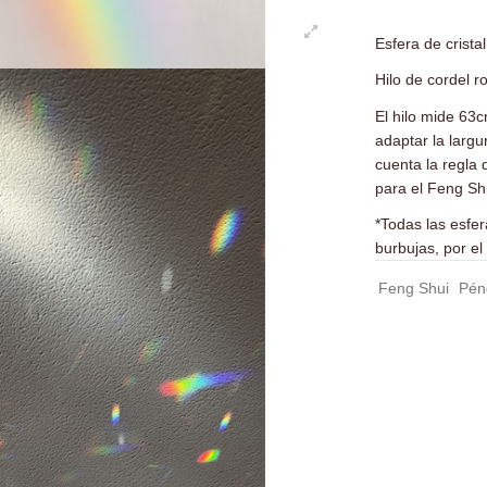
Esfera de crista
Hilo de cordel r
El hilo mide 63c
adaptar la largu
cuenta la regla 
para el Feng Sh
*Todas las esfe
burbujas, por el 
Feng Shui
Pén