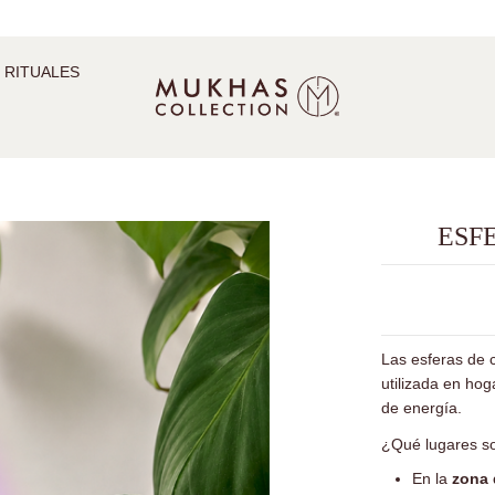
 RITUALES
ESF
Las esferas de c
utilizada en hog
de energía.
¿Qué lugares so
En la
zona 