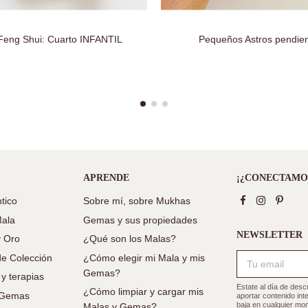
Feng Shui: Cuarto INFANTIL
Pequeños Astros pendie
APRENDE
¡¿CONECTAMO
tico
Sobre mí, sobre Mukhas
Mala
Gemas y sus propiedades
NEWSLETTER
y Oro
¿Qué son los Malas?
e Colección
¿Cómo elegir mi Mala y mis
Gemas?
 y terapias
Estate al día de des
¿Cómo limpiar y cargar mis
e Gemas
aportar contenido in
baja en cualquier mom
Malas y Gemas?