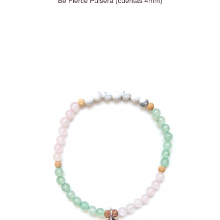
Be Fierce Pulsera (cuentas 4mm)