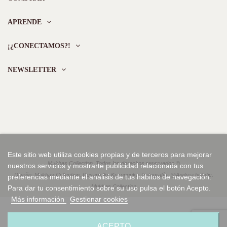
APRENDE
¡¿CONECTAMOS?!
NEWSLETTER
Este sitio web utiliza cookies propias y de terceros para mejorar
Mukhas Collection. Todos los derechos reservados ©
nuestros servicios y mostrarte publicidad relacionada con tus
Diseño: Mukhas Collection. Desarrollo: Kuzunguka. Fotografía: @Andrea.holistic.
preferencias mediante el análisis de tus hábitos de navegación.
Mukhas Collection
Para dar tu consentimiento sobre su uso pulsa el botón Acepto.
Más información
Gestionar cookies
ACEPTO