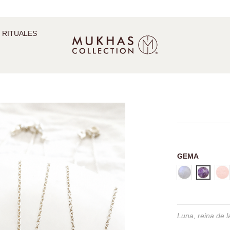
 RITUALES
GEMA
Piedra Luna
Amatist
Cu
Luna, reina de 