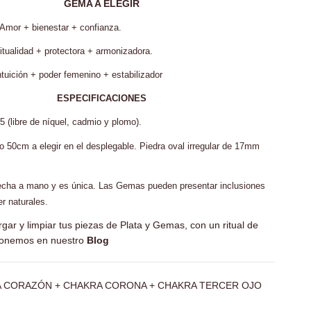
GEMA A ELEGIR
or + bienestar + confianza.
tualidad + protectora + armonizadora.
uición + poder femenino + estabilizador
ESPECIFICACIONES
5 (libre de níquel, cadmio y plomo).
 50cm a elegir en el desplegable.
Piedra oval irregular
de 17mm
echa a mano y es única. Las Gemas pueden presentar inclusiones
er naturales.
gar y limpiar tus piezas de Plata y Gemas, con un ritual de
oponemos en nuestro
Blog
 CORAZÓN + CHAKRA CORONA + CHAKRA TERCER OJO