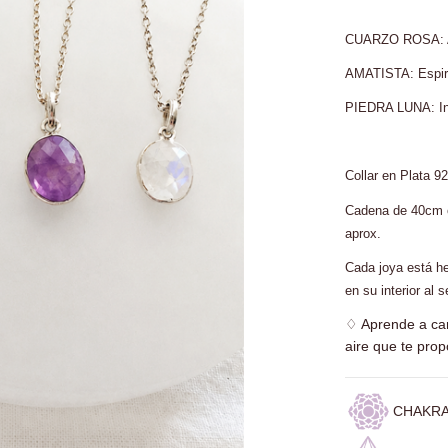
CUARZO ROSA: Am
AMATISTA: Espiri
PIEDRA LUNA: Int
Collar en Plata 92
Cadena de 40cm o
aprox.
Cada joya está h
en su interior al s
♢
Aprende a car
aire que te pr
CHAKRA