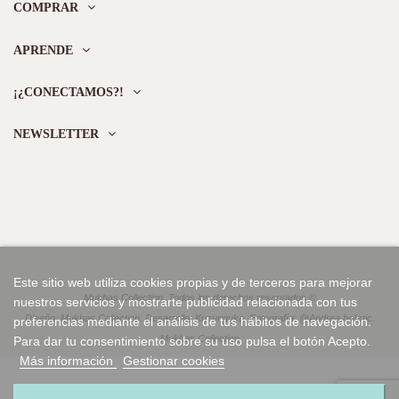
COMPRAR
APRENDE
¡¿CONECTAMOS?!
NEWSLETTER
Este sitio web utiliza cookies propias y de terceros para mejorar
Mukhas Collection. Todos los derechos reservados ©
nuestros servicios y mostrarte publicidad relacionada con tus
Diseño: Mukhas Collection. Desarrollo: Kuzunguka. Fotografía: @Andrea.holistic.
preferencias mediante el análisis de tus hábitos de navegación.
Mukhas Collection
Para dar tu consentimiento sobre su uso pulsa el botón Acepto.
Más información
Gestionar cookies