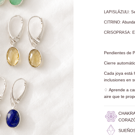
LAPISLÁZULI: Ser
CITRINO: Abundanc
CRISOPRASA: Espe
Pendientes de Pl
Cierre automáti
Cada joya está
inclusiones en su
♢
Aprende a car
aire que te pr
CHAKRA
CORAZ
SUEÑOS