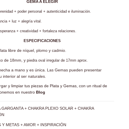
GEMA A ELEGIR
enidad + poder personal + autenticidad e iluminación.
ia + luz + alegría vital.
ranza + creatividad + fortaleza relaciones.
ESPECIFICACIONES
ata libre de níquel, plomo y cadmio.
co de 18mm, y p
iedra oval irregular
de 17mm aprox.
 hecha a mano y es única. Las Gemas pueden presentar
 interior al ser naturales.
gar y limpiar tus piezas de Plata y Gemas, con un ritual de
oponemos en nuestro
Blog
 GARGANTA + CHAKRA PLEXO SOLAR + CHAKRA
ÓN
 Y METAS + AMOR + INSPIRACIÓN