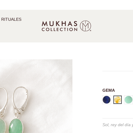
 RITUALES
GEMA
Lapislázuli
Citrino
Cr
Sol, rey del día