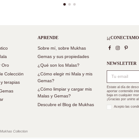
APRENDE
¡¿CONECTAMO
tico
Sobre mí, sobre Mukhas
Mala
Gemas y sus propiedades
NEWSLETTER
y Oro
¿Qué son los Malas?
e Colección
¿Cómo elegir mi Mala y mis
Gemas?
 y terapias
Estate al día de des
¿Cómo limpiar y cargar mis
e Gemas
aportar contenido in
baja en cualquier mom
Malas y Gemas?
ar
¡Gracias por unirte a
Descubre el Blog de Mukhas
Acepto las condi
 Mukhas Collection