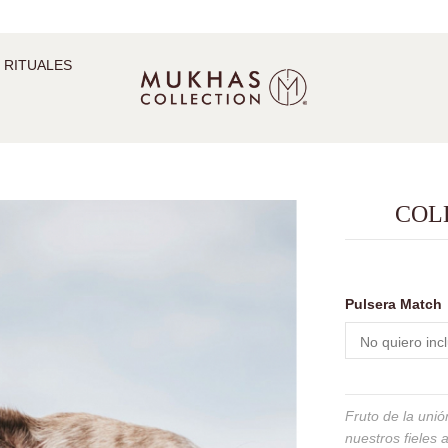
 RITUALES
COL
Pulsera Match
Fruto de la uni
nuestros fieles