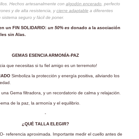
ellos. Hechos artesanalmente con
algodón encerado
, perfecto
ones y de alta resistencia, y
cierre adaptable
a diferentes
 sistema seguro y fácil de poner.
nen un FIN SOLIDARIO:
un 50% es
donado a la asociación
es sin Alas.
-
GEMAS ESENCIA ARMONÍA-PAZ
cia que necesitas si tu fiel amigo es un terremoto!
MADO
Simboliza la protección y energía positiva, aliviando los
iedad.
 una Gema filtradora, y un recordatorio de calma y relajación.
ema de la paz, la armonía y el equilibrio.
-
¿QUÉ TALLA ELEGIR?
referencia aproximada. Importante medir el cuello antes de