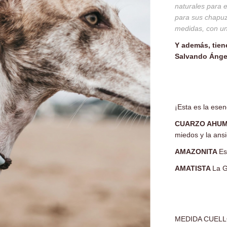
naturales para 
para sus chapuz
medidas, con un
Y además, tie
Salvando Ángel
¡Esta es la esen
CUARZO AHU
miedos y la ans
AMAZONITA
Es
AMATISTA
La G
MEDIDA CUELLO- 