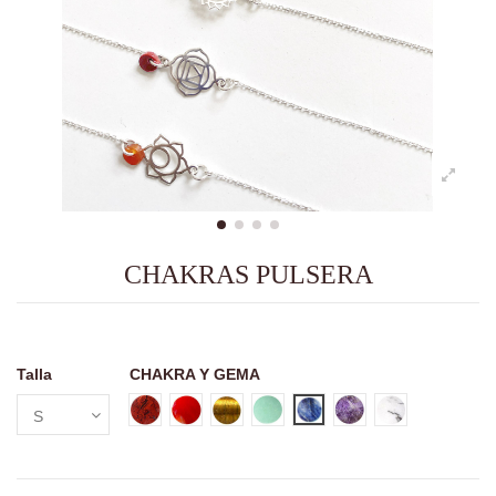
CHAKRAS PULSERA
Talla
CHAKRA Y GEMA
CHAKRA RAÍZ- Jaspe rojo
CHAKRA SACRO- Cornalina
CHAKRA PLEXO SOLAR- Ojo de Tigre
CHAKRA CORAZÓN- Aventurina
CHAKRA GARGANTA- Soda
CHAKRA TERCER OJ
CHAKRA CORON