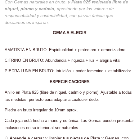
Con Gemas naturales en bruto,
y
Plata 925 reciclada libre de
níquel, plomo y cadmio,
apostando por los valores de
responsabilidad y sostenibilidad, con piezas únicas que
deseamos os inspiren.
GEMA A ELEGIR
AMATISTA EN BRUTO: Espiritualidad + protectora + armonizadora.
CITRINO EN BRUTO: Abundancia + riqueza + luz + alegría vital.
PIEDRA LUNA EN BRUTO: Intuición + poder femenino + estabilizador
ESPECIFICACIONES
Anillo en Plata 925 (libre de níquel, cadmio y plomo). Ajustable a todas
las medidas, perfecto para adaptar a cualquier dedo.
Piedra en bruto irregular
de 10mm aprox.
Cada joya está hecha a mano y es única. Las Gemas pueden presentar
inclusiones en su interior al ser naturales.
♢
Aprende a cargar y limpiar tus piezas de Plata y Gemas, con