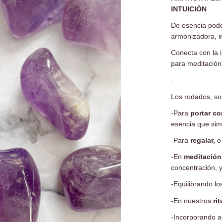
INTUICIÓN
De esencia pode
armonizadora, in
Conecta con la i
para meditación
-
Los rodados, so
-Para
portar c
esencia que sim
-Para
regalar,
o
-En
meditación
concentración, y
-Equilibrando l
-En nuestros
ri
-Incorporando 