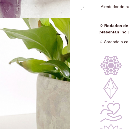
-Alrededor de n
-
♢
Rodados de 
presentan inclu
♢
Aprende a car