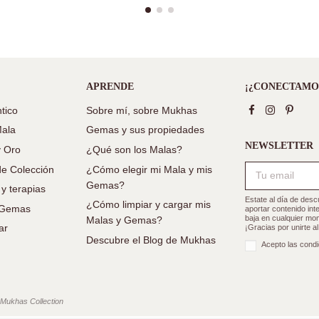
APRENDE
¡¿CONECTAMO
tico
Sobre mí, sobre Mukhas
Mala
Gemas y sus propiedades
NEWSLETTER
y Oro
¿Qué son los Malas?
e Colección
¿Cómo elegir mi Mala y mis
Gemas?
 y terapias
Estate al día de des
¿Cómo limpiar y cargar mis
e Gemas
aportar contenido in
baja en cualquier mom
Malas y Gemas?
ar
¡Gracias por unirte a
Descubre el Blog de Mukhas
Acepto las condi
 Mukhas Collection