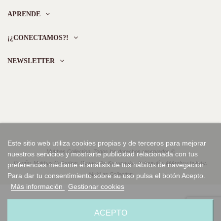
APRENDE
¡¿CONECTAMOS?!
NEWSLETTER
Este sitio web utiliza cookies propias y de terceros para mejorar
Mukhas Collection. Todos los derechos reservados ©
nuestros servicios y mostrarte publicidad relacionada con tus
Diseño: Mukhas Collection. Desarrollo: Kuzunguka. Fotografía: @Andrea.holistic.
preferencias mediante el análisis de tus hábitos de navegación.
Mukhas Collection
Para dar tu consentimiento sobre su uso pulsa el botón Acepto.
Más información
Gestionar cookies
ACEPTO