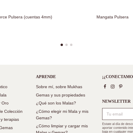
erce Pulsera (cuentas 4mm)
Mangata Pulsera
APRENDE
¡¿CONECTAMO
tico
Sobre mí, sobre Mukhas
Mala
Gemas y sus propiedades
NEWSLETTER
y Oro
¿Qué son los Malas?
e Colección
¿Cómo elegir mi Mala y mis
Gemas?
 y terapias
Estate al día de des
¿Cómo limpiar y cargar mis
e Gemas
aportar contenido in
baja en cualquier mom
Malas y Gemas?