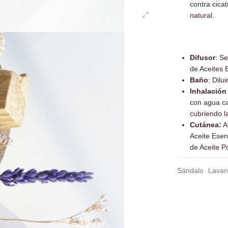
contra cicat
natural.
Difusor
: S
de Aceites E
Baño
: Dilu
Inhalación
con agua ca
cubriendo la
Cutánea:
A
Aceite Esen
de Aceite P
Sándalo
Lava