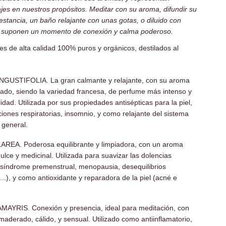
jes en nuestros propósitos. Meditar con su aroma, difundir su
stancia, un baño relajante con unas gotas, o diluido con
s, suponen un momento de conexión y calma poderoso.
es de alta calidad 100% puros y orgánicos, destilados al
GUSTIFOLIA. La gran calmante y relajante, con su aroma
licado, siendo la variedad francesa, de perfume más intenso y
idad. Utilizada por sus propiedades antisépticas para la piel,
ciones respiratorias, insomnio, y como relajante del sistema
 general.
AREA. Poderosa equilibrante y limpiadora, con un aroma
ulce y medicinal. Utilizada para suavizar las dolencias
síndrome premenstrual, menopausia, desequilibrios
..), y como antioxidante y reparadora de la piel (acné e
AYRIS. Conexión y presencia, ideal para meditación, con
aderado, cálido, y sensual. Utilizado como antiinflamatorio,