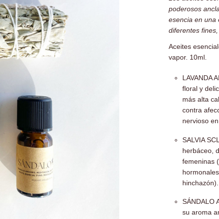
poderosos ancla
esencia en una e
diferentes fine
Aceites esencial
vapor. 10ml.
LAVANDA AN
floral y de
más alta cal
contra afec
nervioso en
SALVIA SCL
herbáceo, d
femeninas (
hormonales.
hinchazón).
SÁNDALO AM
su aroma am