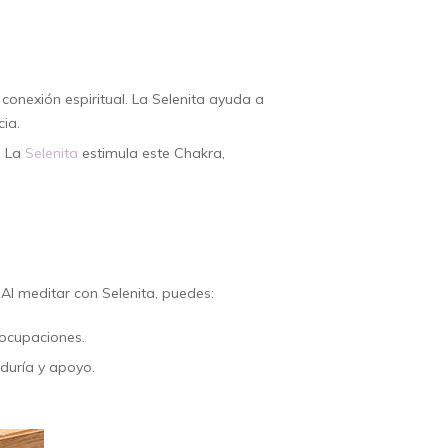
 conexión espiritual. La Selenita ayuda a
cia.
. La
Selenita
estimula este Chakra,
Al meditar con Selenita, puedes:
eocupaciones.
iduría y apoyo.