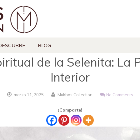
DESCUBRE
BLOG
iritual de la Selenita: La 
Interior
marzo
11,
2025
Mukhas Collection
No Comments
¡Comparte!